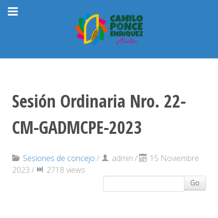
Sesión Ordinaria Nro. 22-
CM-GADMCPE-2023
Sesiones de concejo
/
admin
/
15 Noviembre
2023 /
2718 views
Go