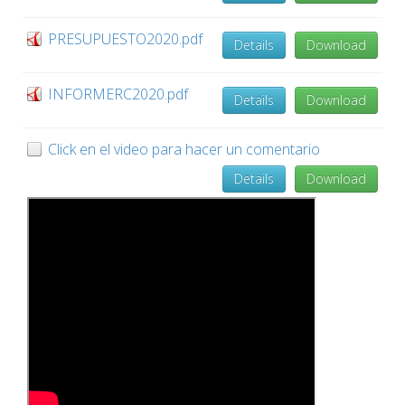
PRESUPUESTO2020.pdf
Details
Download
INFORMERC2020.pdf
Details
Download
Click en el video para hacer un comentario
Details
Download