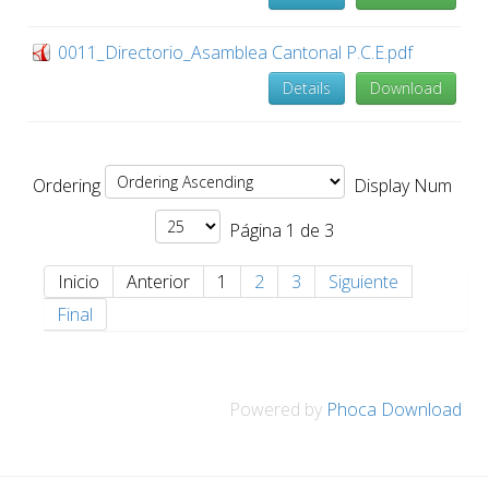
0011_Directorio_Asamblea Cantonal P.C.E.pdf
Details
Download
Ordering
Display Num
Página 1 de 3
Inicio
Anterior
1
2
3
Siguiente
Final
Powered by
Phoca Download