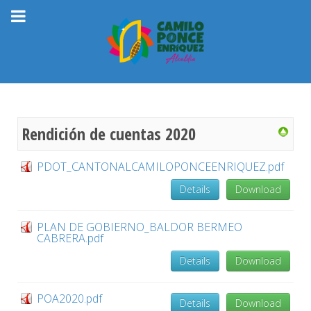
Rendición de cuentas 2020
PDOT_CANTONALCAMILOPONCEENRIQUEZ.pdf
Details
Download
PLAN DE GOBIERNO_BALDOR BERMEO
CABRERA.pdf
Details
Download
POA2020.pdf
Details
Download