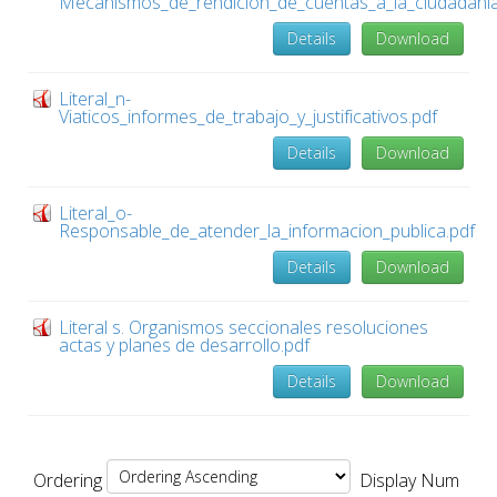
Mecanismos_de_rendicion_de_cuentas_a_la_ciudadania
Details
Download
Literal_n-
Viaticos_informes_de_trabajo_y_justificativos.pdf
Details
Download
Literal_o-
Responsable_de_atender_la_informacion_publica.pdf
Details
Download
Literal s. Organismos seccionales resoluciones
actas y planes de desarrollo.pdf
Details
Download
Ordering
Display Num