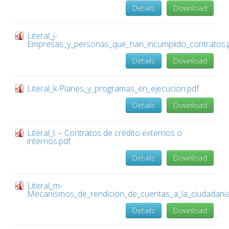
Details
Download
Literal_j-
Empresas_y_personas_que_han_incumplido_contratos.
Details
Download
Literal_k-Planes_y_programas_en_ejecucion.pdf
Details
Download
Literal_l. – Contratos de crédito externos o
internos.pdf
Details
Download
Literal_m-
Mecanismos_de_rendicion_de_cuentas_a_la_ciudadania
Details
Download