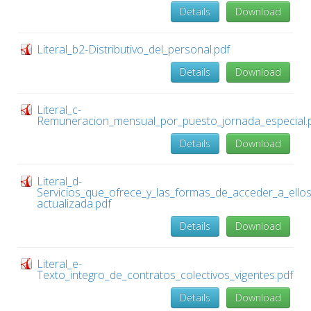
Details
Download
Literal_b2-Distributivo_del_personal.pdf
Details
Download
Literal_c-
Remuneracion_mensual_por_puesto_jornada_especial.
Details
Download
Literal_d-
Servicios_que_ofrece_y_las_formas_de_acceder_a_ello
actualizada.pdf
Details
Download
Literal_e-
Texto_integro_de_contratos_colectivos_vigentes.pdf
Details
Download