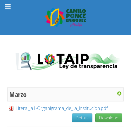
Marzo
Literal_a1-Organigrama_de_la_institucion.pdf
Details
Download