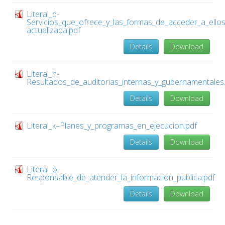
Literal_d-
Servicios_que_ofrece_y_las_formas_de_acceder_a_ello
actualizada.pdf
Details
Download
Literal_h-
Resultados_de_auditorias_internas_y_gubernamentales
Details
Download
Literal_k–Planes_y_programas_en_ejecucion.pdf
Details
Download
Literal_o-
Responsable_de_atender_la_informacion_publica.pdf
Details
Download